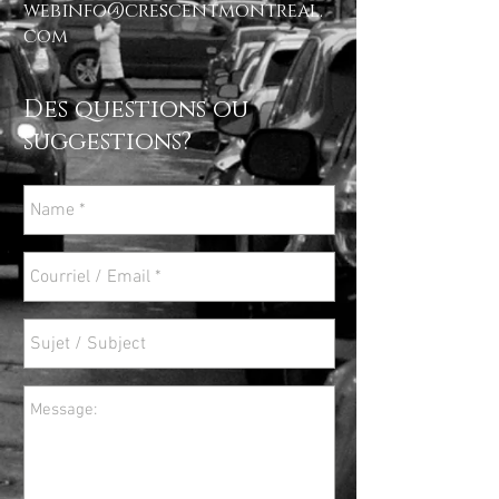
webinfo@crescentmontreal.
com
Des questions ou
suggestions?