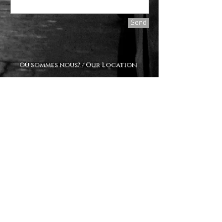
Send
Où sommes nous? / Our Location