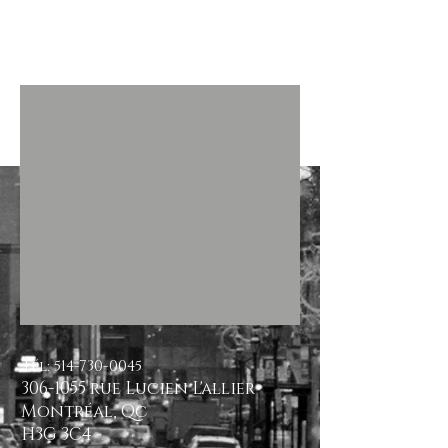
PARTENAIRES / PARTNERS
CONTACT
STATIONNEMENT / PARKING
Tél:
514-730-0045
306-1055
rue Lucien L'allier
Montréal, Qc
H3G 3C4